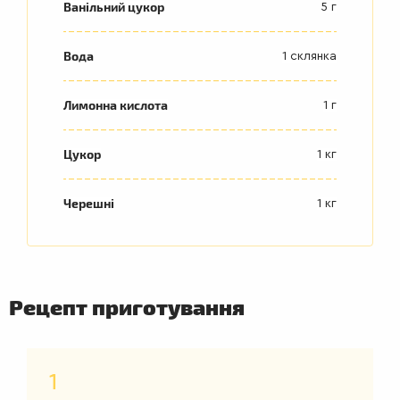
Ванільний цукор
5 г
Вода
1 склянка
Лимонна кислота
1 г
Цукор
1 кг
Черешні
1 кг
Рецепт приготування
1