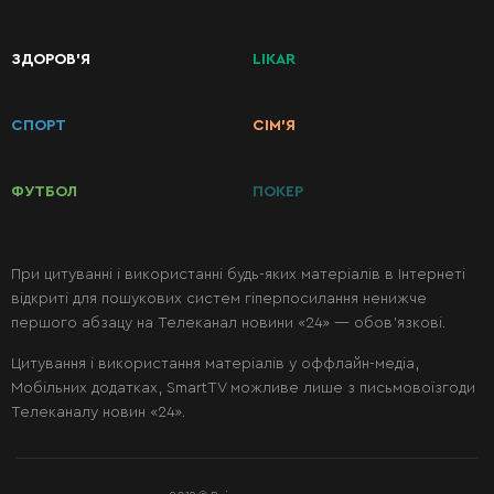
КАТЕГОРІЇ
ЗДОРОВ’Я
LIKAR
РЕЦЕПТІВ
СПОРТ
СІМ’Я
Сніданки
ФУТБОЛ
ПОКЕР
Перші
страви
При цитуванні і використанні будь-яких матеріалів в Інтернеті
відкриті для пошукових систем гіперпосилання ненижче
Другі
першого абзацу на Телеканал новини «24» — обов’язкові.
страви
Цитування і використання матеріалів у оффлайн-медіа,
Мобільних додатках, SmartTV можливе лише з письмовоїзгоди
Салати
Телеканалу новин «24».
Десерти