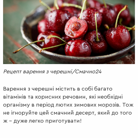
РАДІО
КРАСА
КІНО
LIFESTYLE
FASHION
ТРАДИЦІЇ
PETS
Рецепт варення з черешні/Смачно24
Варення з черешні містить в собі багато
вітамінів та корисних речовин, які необхідні
організму в період лютих зимових морозів. Тож
не ігноруйте цей смачний десерт, який до того
ж – дуже легко приготувати!