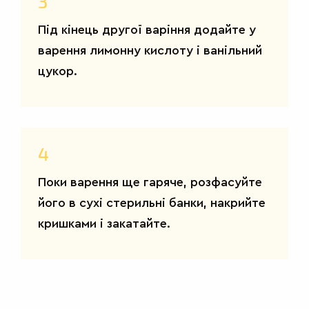
3
Під кінець другої варіння додайте у
варення лимонну кислоту і ванільний
цукор.
4
Поки варення ще гаряче, розфасуйте
його в сухі стерильні банки, накрийте
кришками і закатайте.
САЛАТИ