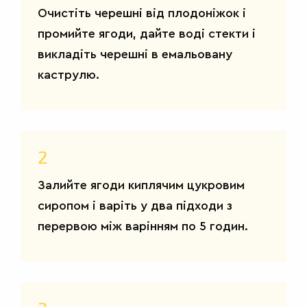
Очистіть черешні від плодоніжок і
ДРУГІ
СТРАВИ
промийте ягоди, дайте воді стекти і
викладіть черешні в емальовану
каструлю.
2
Залийте ягоди киплячим цукровим
сиропом і варіть у два підходи з
перервою між варінням по 5 годин.