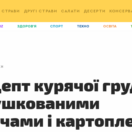
 СТРАВИ
ДРУГІ СТРАВИ
САЛАТИ
ДЕСЕРТИ
КОНСЕРВ
IZ
ЗДОРОВ'Я
СПОРТ
ТЕХНО
ОСВІТА
ДІМ
ІДЕЇ
АГРО
І
АКТИВ
КОРИСНО
РОЗВАГИ
G
AUTO
СІМ'Я
LIKAR
Н
КИ
LIFESTYLE
FASHION
ТРАДИЦІЇ
P
епт курячої гр
тушкованими
чами і картопл