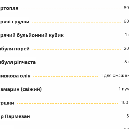
артопля
80
рячі грудки
60
урячий бульйонний кубик
1
ибуля порей
20
буля ріпчаста
3 
ивкова олія
1 для смаже
змарин (свіжий)
1 пу
ершки
100
ир Пармезан
3