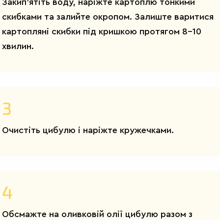
Закип'ятіть воду, наріжте картоплю тонкими
скибками та залийте окропом. Залиште варитися
картопляні скибки під кришкою протягом 8-10
хвилин.
3
Очистіть цибулю і наріжте кружечками.
4
Обсмажте на оливковій олії цибулю разом з