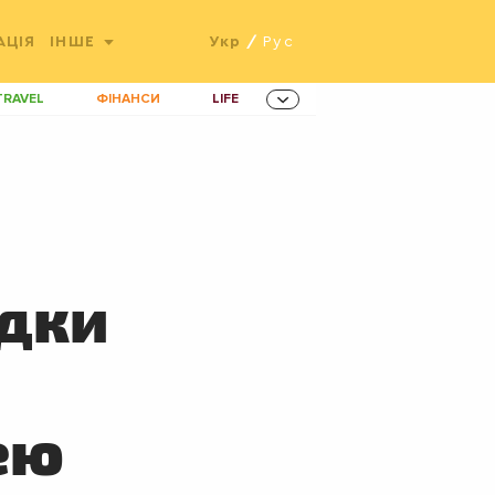
АЦІЯ
ІНШЕ
Укр
/
Рус
TRAVEL
ФІНАНСИ
LIFE
ННОВАЦІЇ
MEN
AMES
ІНВЕСТИЦІЇ
ОВИНИ ЗДОРОВ'Я
РАДІО
ETS
удки
ею