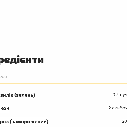
редієнти
ави
зилік (зелень)
0,5 пу
екон
2 скибо
орох (заморожений)
20