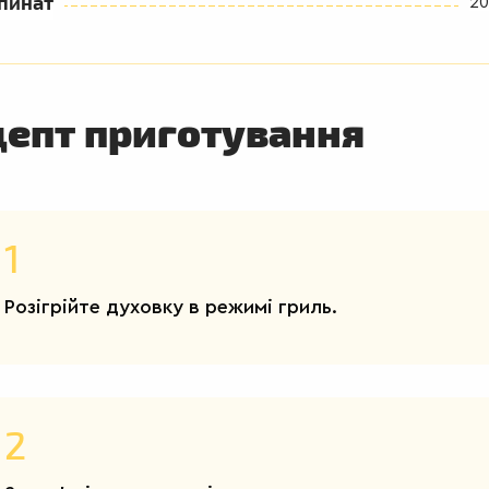
пинат
20
цепт приготування
1
Розігрійте духовку в режимі гриль.
2