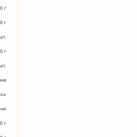
0 г
0 г
 шт.
0 г
шт.
ння
чок
 мл
0 г