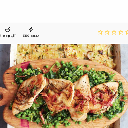
4 порції
350 ккал