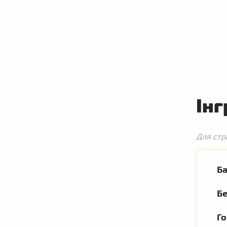
Інг
Для стр
Ба
Б
Г