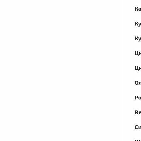
К
Ку
К
Ц
Ци
Ол
Ро
В
С