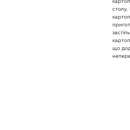
картоп
столу.
картоп
пригот
застіл
картоп
що дод
непер