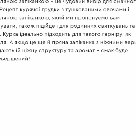
ляною запіканкою – це чудовий вибір для смачно
 Рецепт курячої грудки з тушкованими овочами і
ляною запіканкою, який ми пропонуємо вам
увати, також підійде і для родинних святкувань та
ь. Курка ідеально підходить для такого гарніру, як
ля. А якщо це ще й пряна запіканка з ніжними ве
ають їй ніжну структуру та аромат – смак буде
евершений!