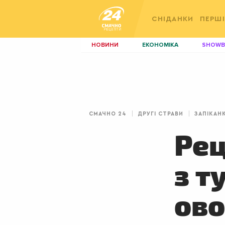
СНІДАНКИ
ПЕРШІ
НОВИНИ
ЕКОНОМІКА
SHOWB
КИЇВ
ЛЬВІВ
НЕРУХОМІСТЬ
ЗБІРНА
ДИЗАЙН
ПОКЕР
СМАЧНО 24
ДРУГІ СТРАВИ
ЗАПІКАН
КРАСА
КІНО
Рец
з 
ово