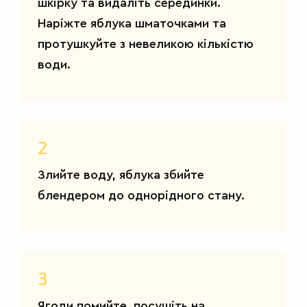
шкірку та видаліть серединки.
Наріжте яблука шматочками та
протушкуйте з невеликою кількістю
ДРУГІ
води.
СТРАВИ
2
Злийте воду, яблука збийте
блендером до однорідного стану.
3
Ягоди помийте, посушіть на