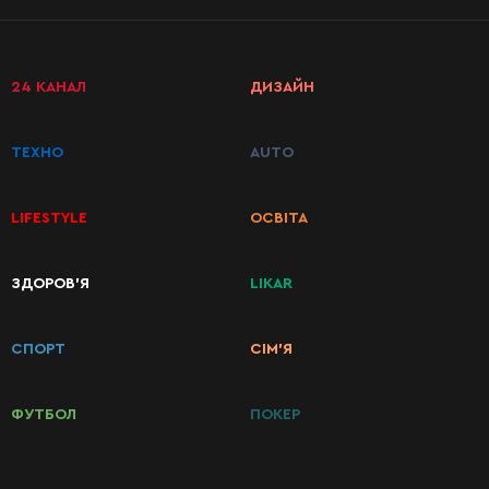
24 КАНАЛ
ДИЗАЙН
ТЕХНО
AUTO
LIFESTYLE
ОСВІТА
КАТЕГОРІЇ
ЗДОРОВ’Я
LIKAR
РЕЦЕПТІВ
СПОРТ
СІМ’Я
Сніданки
ФУТБОЛ
ПОКЕР
Перші
страви