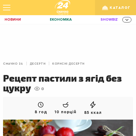
КАТАЛОГ
НОВИНИ
ЕКОНОМІКА
SHOWBIZ
ЗДОРОВ'Я
СПОРТ
ТЕХНО
/
Рус
Укр
ОСВІТА
TRAVEL
ФІНАНСИ
LIFE
КИЇВ
ЛЬВІВ
СНІДАНКИ
СМАЧНО 24
ДЕСЕРТИ
КОРИСНІ ДЕСЕРТИ
ДІМ
ІДЕЇ
АГРО
Рецепт пастили з ягід без
ІННОВАЦІЇ
MEN
НЕРУХОМІСТЬ
цукру
0
ЗБІРНА
АКТИВ
КОРИСНО
РОЗВАГИ
GAMES
ІНВЕСТИЦІЇ
8 год
10 порцій
85 ккал
ДИЗАЙН
ПОКЕР
AUTO
СІМ'Я
LIKAR
НОВИНИ ЗДОРОВ'Я