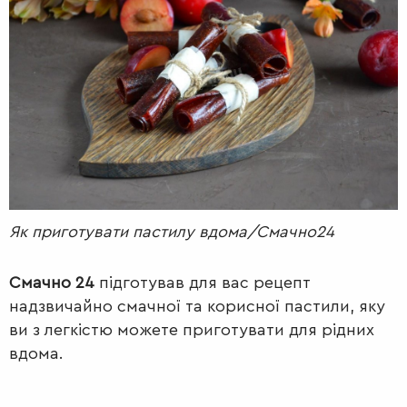
РАДІО
КРАСА
КІНО
LIFESTYLE
FASHION
ТРАДИЦІЇ
PETS
Як приготувати пастилу вдома/Смачно24
Смачно 24
підготував для вас рецепт
надзвичайно смачної та корисної пастили, яку
ви з легкістю можете приготувати для рідних
вдома.