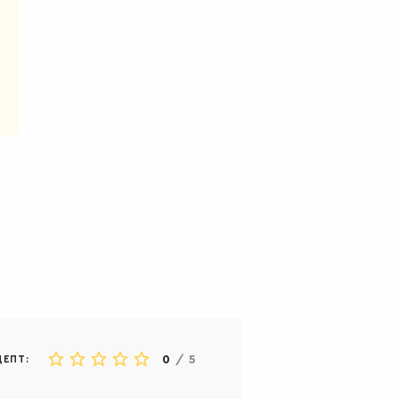
0
/
5
ЦЕПТ: