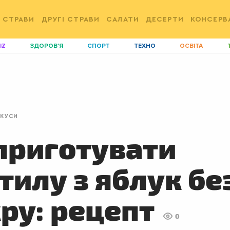
 СТРАВИ
ДРУГІ СТРАВИ
САЛАТИ
ДЕСЕРТИ
КОНСЕРВ
IZ
ЗДОРОВ'Я
СПОРТ
ТЕХНО
ОСВІТА
ДІМ
ІДЕЇ
АГРО
І
АКТИВ
КОРИСНО
РОЗВАГИ
G
AUTO
СІМ'Я
LIKAR
Н
ЕКУСИ
LIFESTYLE
FASHION
ТРАДИЦІЇ
P
приготувати
тилу з яблук бе
ру: рецепт
0