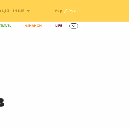
АЦІЯ
ІНШЕ
Укр
/
Рус
TRAVEL
ФІНАНСИ
LIFE
ННОВАЦІЇ
MEN
AMES
ІНВЕСТИЦІЇ
ОВИНИ ЗДОРОВ'Я
РАДІО
ETS
з