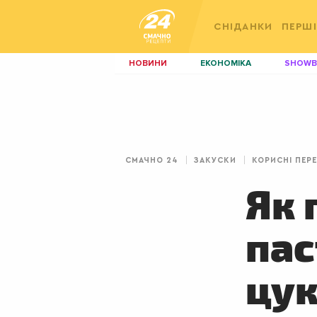
СНІДАНКИ
ПЕРШІ
НОВИНИ
ЕКОНОМІКА
SHOWB
КИЇВ
ЛЬВІВ
НЕРУХОМІСТЬ
ЗБІРНА
ДИЗАЙН
ПОКЕР
СМАЧНО 24
ЗАКУСКИ
КОРИСНІ ПЕР
КРАСА
КІНО
Як 
пас
цук