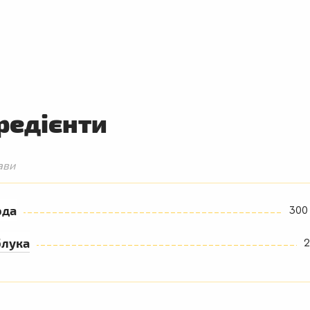
редієнти
ави
ода
300
блука
2