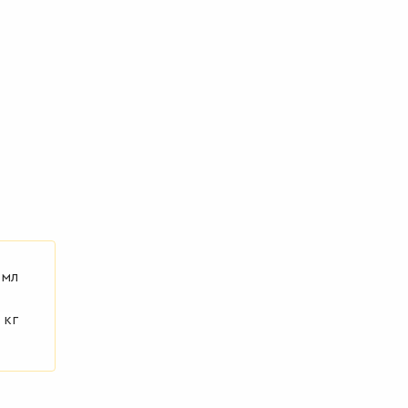
 мл
 кг