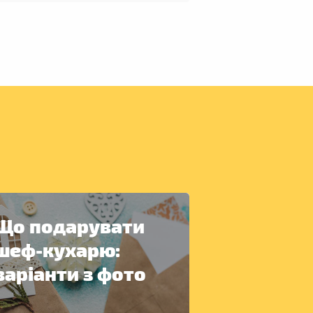
Що подарувати
шеф-кухарю:
варіанти з фото