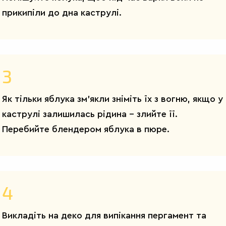
прикипіли до дна каструлі.
3
Як тільки яблука зм'якли зніміть їх з вогню, якщо у
каструлі залишилась рідина – злийте її.
Перебийте блендером яблука в пюре.
4
Викладіть на деко для випікання пергамент та