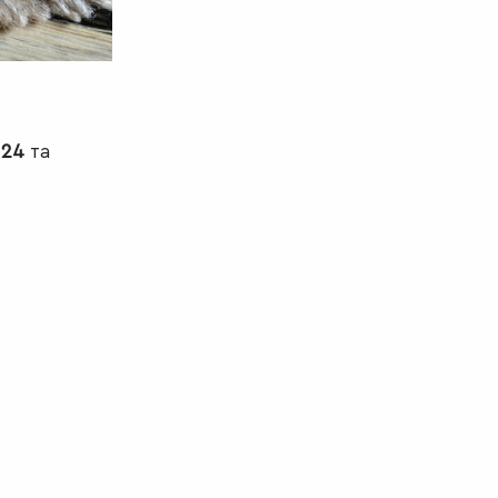
 24
та