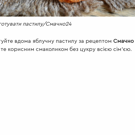
готувати пастилу/Смачно24
уйте вдома яблучну пастилу за рецептом
Смачно
те корисним смаколиком без цукру всією сім'єю.