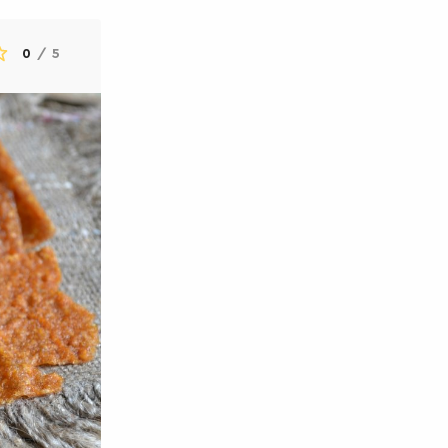
0
/
5