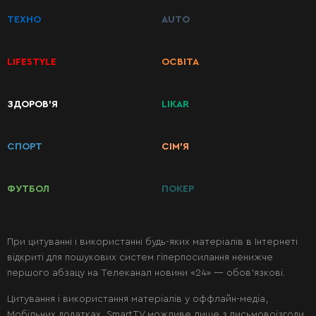
ТЕХНО
AUTO
LIFESTYLE
ОСВІТА
КАТЕГОРІЇ
ЗДОРОВ’Я
LIKAR
РЕЦЕПТІВ
СПОРТ
СІМ’Я
Сніданки
ФУТБОЛ
ПОКЕР
Перші
страви
При цитуванні і використанні будь-яких матеріалів в Інтернеті
відкриті для пошукових систем гіперпосилання ненижче
Другі
першого абзацу на Телеканал новини «24» — обов’язкові.
страви
Цитування і використання матеріалів у оффлайн-медіа,
Мобільних додатках, SmartTV можливе лише з письмовоїзгоди