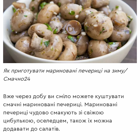
РАДІО
КРАСА
КІНО
LIFESTYLE
FASHION
ТРАДИЦІЇ
PETS
Як приготувати мариновані печериці на зиму/
Смачно24
Вже через добу ви сміло можете куштувати
смачні мариновані печериці. Мариновані
печериці чудово смакують зі свіжою
цибулькою, оселедцем, також їх можна
додавати до салатів.