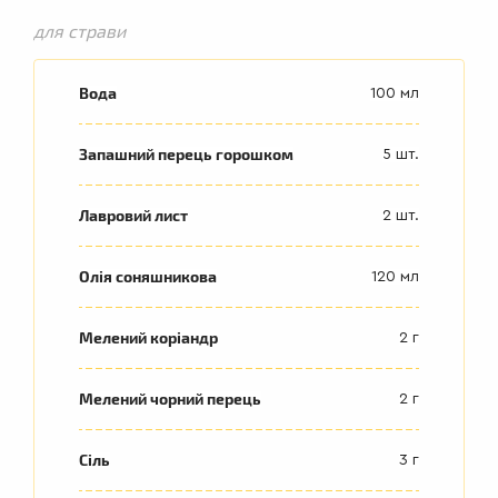
для страви
Вода
100 мл
Запашний перець горошком
5 шт.
Лавровий лист
2 шт.
Олія соняшникова
120 мл
Мелений коріандр
2 г
Мелений чорний перець
2 г
Сіль
3 г