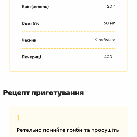
Кріп (зелень)
20 г
Оцет 9%
150 мл
Часник
2 зубчики
Печериці
400 г
Рецепт приготування
ДРУГІ
СТРАВИ
1
Ретельно помийте гриби та просушіть