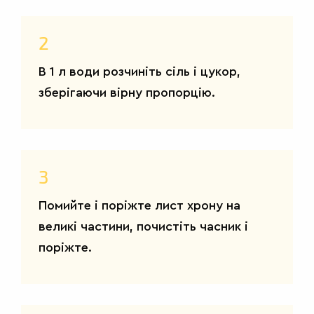
2
В 1 л води розчиніть сіль і цукор,
зберігаючи вірну пропорцію.
3
Помийте і поріжте лист хрону на
великі частини, почистіть часник і
поріжте.