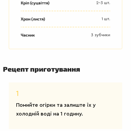
Кріп (суцвіття)
2-3 шт.
Хрон (листя)
1 шт.
Часник
3 зубчики
Рецепт приготування
ДРУГІ
СТРАВИ
1
Помийте огірки та залиште їх у
холодній воді на 1 годину.