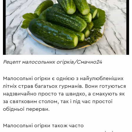
РАДІО
КРАСА
КІНО
LIFESTYLE
FASHION
ТРАДИЦІЇ
PETS
Рецепт малосольних огірків/Смачно24
Малосольні огірки є однією з найулюбленіших
літніх страв багатьох гурманів. Вони готуються
надзвичайно просто та швидко, а смакують як
за святковим столом, так і під час простої
обідньої перерви.
Малосольні огірки також часто