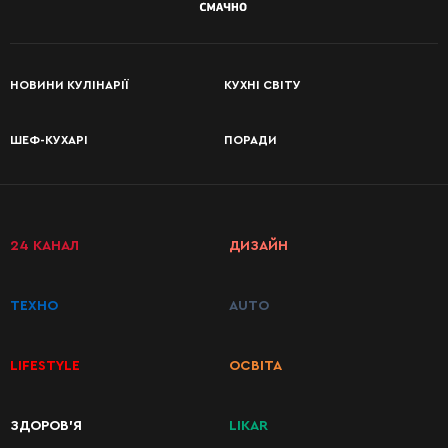
НОВИНИ КУЛІНАРІЇ
КУХНІ СВІТУ
ШЕФ-КУХАРІ
ПОРАДИ
24 КАНАЛ
ДИЗАЙН
ТЕХНО
AUTO
LIFESTYLE
ОСВІТА
КАТЕГОРІЇ
ЗДОРОВ’Я
LIKAR
РЕЦЕПТІВ