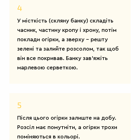
4
У місткість (скляну банку) складіть
часник, частину кропу і хрону, потім
поклади огірки, а зверху – решту
зелені та залийте розсолом, так щоб
він все покривав. Банку зав'яжіть
марлевою серветкою.
САЛАТИ
5
Після цього огірки залиште на добу.
Розсіл має помутніти, а огірки трохи
поміняються в кольорі.