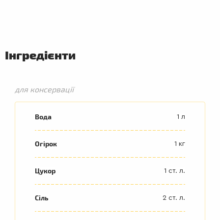
Інгредієнти
для консервації
Вода
1 л
Огірок
1 кг
Цукор
1 ст. л.
Сіль
2 ст. л.