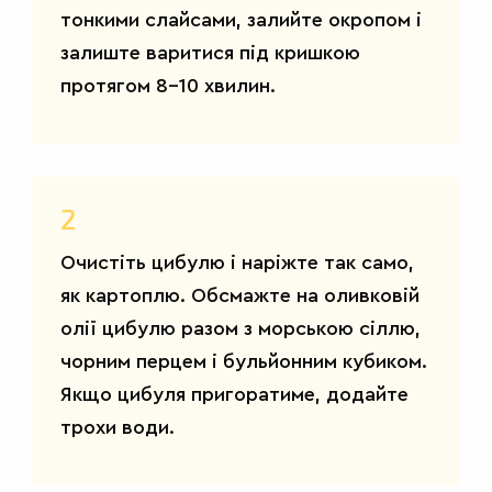
тонкими слайсами, залийте окропом і
залиште варитися під кришкою
протягом 8-10 хвилин.
2
Очистіть цибулю і наріжте так само,
як картоплю. Обсмажте на оливковій
олії цибулю разом з морською сіллю,
чорним перцем і бульйонним кубиком.
Якщо цибуля пригоратиме, додайте
трохи води.