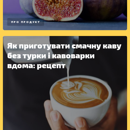
ПРО ПРОДУКТ
Як приготувати смачну каву
ІНШЕ
без турки і кавоварки
вдома: рецепт