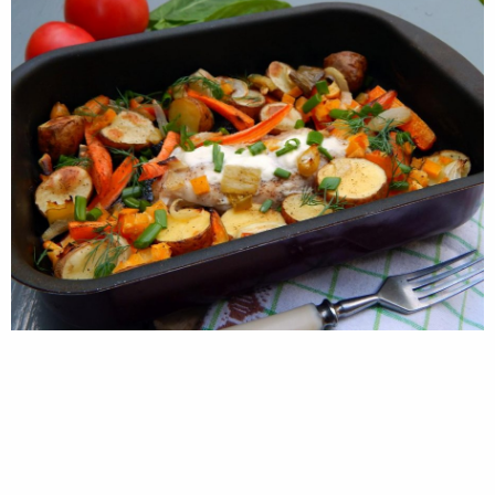
РАДІО
КРАСА
КІНО
LIFESTYLE
FASHION
ТРАДИЦІЇ
PETS