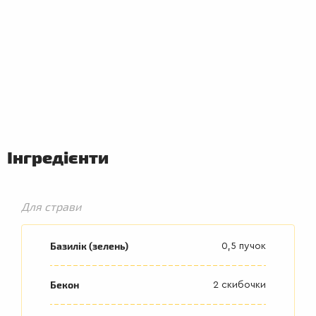
ПЕРШІ
СТРАВИ
Інгредієнти
Для страви
Базилік (зелень)
0,5 пучок
Бекон
2 скибочки