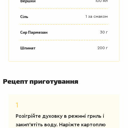
Вершки
100 мл
Сіль
1 за смаком
Сир Пармезан
30 г
Шпинат
200 г
Рецепт приготування
ДРУГІ
СТРАВИ
1
Розігрійте духовку в режимі гриль і
закип'ятіть воду. Наріжте картоплю