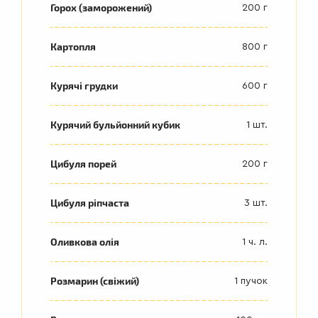
Горох (заморожений)
200 г
Картопля
800 г
Курячі грудки
600 г
Курячий бульйонний кубик
1 шт.
Цибуля порей
200 г
Цибуля ріпчаста
3 шт.
Оливкова олія
1 ч. л.
Розмарин (свіжий)
1 пучок