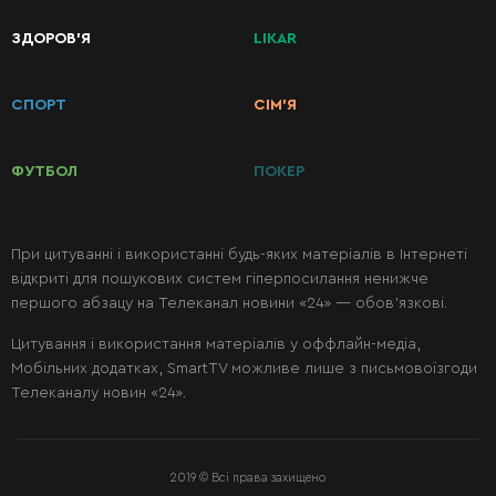
КАТЕГОРІЇ
ЗДОРОВ’Я
LIKAR
РЕЦЕПТІВ
СПОРТ
СІМ’Я
Сніданки
ФУТБОЛ
ПОКЕР
Перші
страви
При цитуванні і використанні будь-яких матеріалів в Інтернеті
відкриті для пошукових систем гіперпосилання ненижче
Другі
першого абзацу на Телеканал новини «24» — обов’язкові.
страви
Цитування і використання матеріалів у оффлайн-медіа,
Мобільних додатках, SmartTV можливе лише з письмовоїзгоди
Салати
Телеканалу новин «24».
Десерти
2019 © Всі права захищено