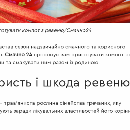
готувати компот з ревеню/Смачно24
настав сезон надзвичайно смачного та корисного
ю.
Смачно 24
пропонує вам приготувати компот з ц
и та смакувати ним разом із родиною.
ристь і шкода ревеню
 – трав’яниста рослина сімейства гречаних, яку
ють заради лікувальних властивостей його корінн