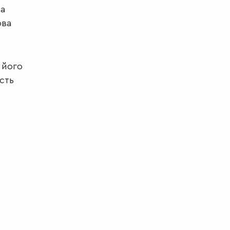
та
ова
 його
сть