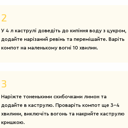
2
У 4 л каструлі доведіть до кипіння воду з цукром,
додайте нарізаний ревінь та перемішайте. Варіть
компот на маленькому вогні 10 хвилин.
3
Наріжте тоненькими скибочками лимон та
додайте в каструлю. Проваріть компот ще 3-4
хвилини, виключіть вогонь та накрийте каструлю
кришкою.