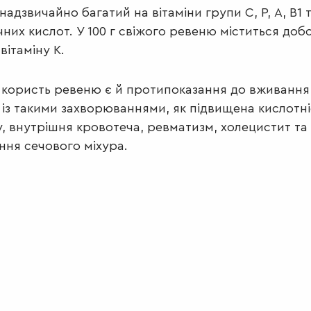
 надзвичайно багатий на вітаміни групи С, Р, А, В1 
чних кислот. У 100 г свіжого ревеню міститься доб
вітаміну К.
користь ревеню є й протипоказання до вживання
із такими захворюваннями, як підвищена кислотні
, внутрішня кровотеча, ревматизм, холецистит та
ння сечового міхура.