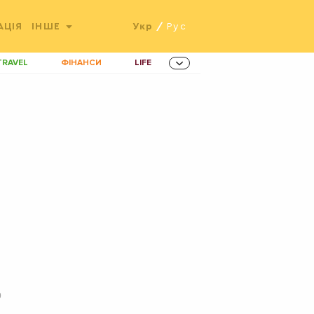
АЦІЯ
ІНШЕ
Укр
/
Рус
TRAVEL
ФІНАНСИ
LIFE
ННОВАЦІЇ
MEN
AMES
ІНВЕСТИЦІЇ
ОВИНИ ЗДОРОВ'Я
РАДІО
ETS
0