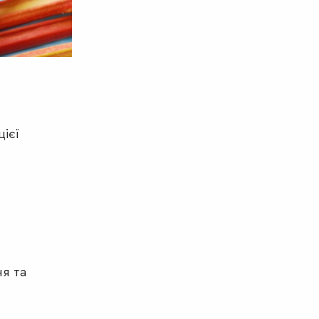
ієї
я та