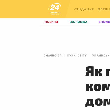
СНІДАНКИ
ПЕРШІ
НОВИНИ
ЕКОНОМІКА
SHOWB
КИЇВ
ЛЬВІВ
НЕРУХОМІСТЬ
ЗБІРНА
ДИЗАЙН
ПОКЕР
СМАЧНО 24
КУХНІ СВІТУ
УКРАЇНСЬК
КРАСА
КІНО
Як 
ком
до