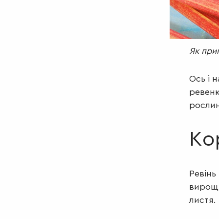
Як при
Ось і 
ревен
рослин
Ко
Ревінь
вирощу
листя.