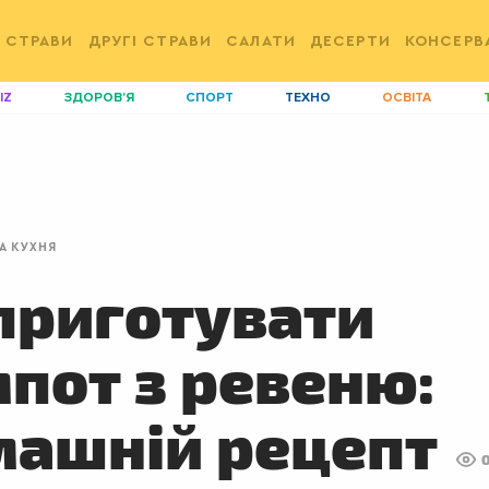
 СТРАВИ
ДРУГІ СТРАВИ
САЛАТИ
ДЕСЕРТИ
КОНСЕРВ
IZ
ЗДОРОВ'Я
СПОРТ
ТЕХНО
ОСВІТА
ДІМ
ІДЕЇ
АГРО
І
АКТИВ
КОРИСНО
РОЗВАГИ
G
AUTO
СІМ'Я
LIKAR
Н
А КУХНЯ
LIFESTYLE
FASHION
ТРАДИЦІЇ
P
приготувати
пот з ревеню:
машній рецепт