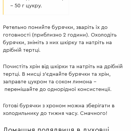
– 50 г цукру.
Ретельно помийте бурячки, зваріть їх до
готовності (приблизно 2 години). Охолодіть
бурячки, зніміть з них шкірку та натріть на
дрібній тертці.
Почистіть хрін від шкірки та натріть на дрібній
тертці. В мисці з’єднайте бурячки та хрін,
заправте цукром та соком лимона –
перемішайте до однорідної консистенції.
Готові бурячки з хроном можна зберігати в
холодильнику до тижня часу. Смачного!
Домашня полядвиця в духовці