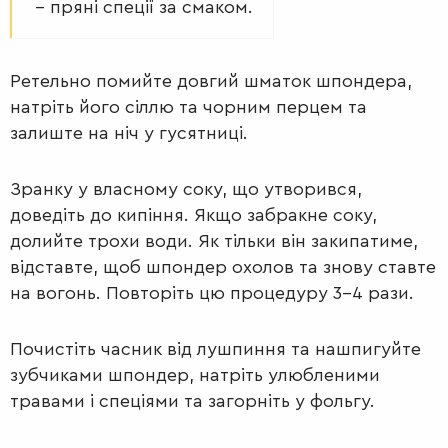
– пряні спеції за смаком.
Ретельно помийте довгий шматок шпондера,
натріть його сіллю та чорним перцем та
залиште на ніч у гусятниці.
САЛАТИ
Зранку у власному соку, що утворився,
доведіть до кипіння. Якщо забракне соку,
долийте трохи води. Як тільки він закипатиме,
відставте, щоб шпондер охолов та знову ставте
на вогонь. Повторіть цю процедуру 3-4 рази.
Почистіть часник від лушпиння та нашпигуйте
зубчиками шпондер, натріть улюбленими
травами і спеціями та загорніть у фольгу.