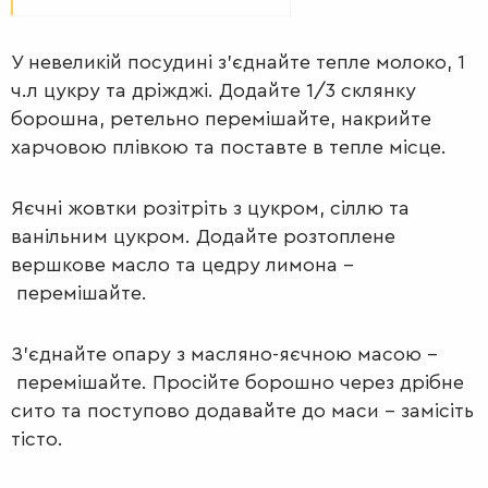
У невеликій посудині з’єднайте тепле молоко, 1
ч.л цукру та дріжджі. Додайте 1/3 склянку
борошна, ретельно перемішайте, накрийте
харчовою плівкою та поставте в тепле місце.
ПЕРШІ
Яєчні жовтки розітріть з цукром, сіллю та
СТРАВИ
ванільним цукром. Додайте розтоплене
вершкове масло та цедру лимона –
перемішайте.
З’єднайте опару з масляно-яєчною масою –
перемішайте. Просійте борошно через дрібне
сито та поступово додавайте до маси – замісіть
тісто.