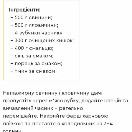
Інгредієнти:
– 500 г свинини;
– 500 г яловичини;
– 4 зубчики часнику;
– 300 г очищених кишок;
– 400 г смальцю;
ДРУГІ
– сіль за смаком;
СТРАВИ
– перець за смаком;
– тмин за смаком.
Напівжирну свинину і яловичину двічі
пропустіть через м'ясорубку, додайте спецій та
вичавлений часник – ретельно
перемішайте. Накрийте фарш харчовою
плівкою та поставте в холодильник на 3-4
години.