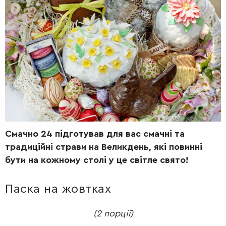
РАДІО
КРАСА
КІНО
LIFESTYLE
FASHION
ТРАДИЦІЇ
PETS
Смачно 24 підготував для вас смачні та
традиційні страви на Великдень, які повинні
бути на кожному столі у це світле свято!
Паска на жовтках
(2 порції)