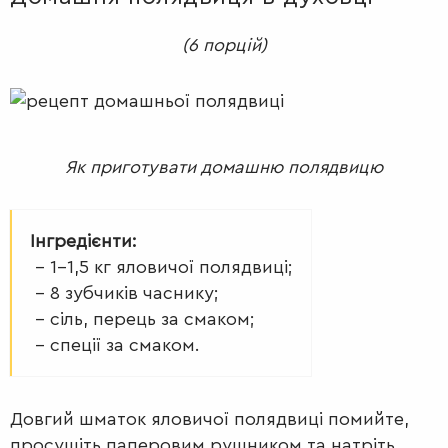
(6 порцій)
ДЕСЕРТИ
Як приготувати домашню полядвицю
Інгредієнти:
– 1-1,5 кг яловичої полядвиці;
– 8 зубчиків часнику;
– сіль, перець за смаком;
– спеції за смаком.
Довгий шматок яловичої полядвиці помийте,
просушіть паперовим рушником та натріть