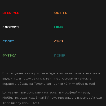
LIFESTYLE
ОСВІТА
КАТЕГОРІЇ
ЗДОРОВ’Я
LIKAR
РЕЦЕПТІВ
СПОРТ
СІМ’Я
Сніданки
ФУТБОЛ
ПОКЕР
Перші
страви
При цитуванні і використанні будь-яких матеріалів в Інтернеті
відкриті для пошукових систем гіперпосилання ненижче
Другі
першого абзацу на Телеканал новини «24» — обов’язкові.
страви
Цитування і використання матеріалів у оффлайн-медіа,
Мобільних додатках, SmartTV можливе лише з письмовоїзгоди
Салати
Телеканалу новин «24».