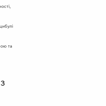
ності,
 цибулі
ною та
з