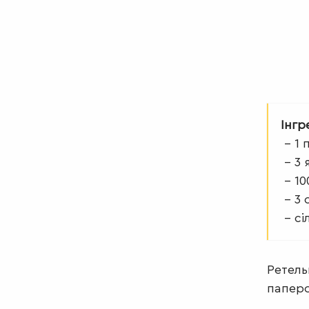
Інгр
– 1 
– 3 
– 10
– 3 
– сі
Ретель
паперо