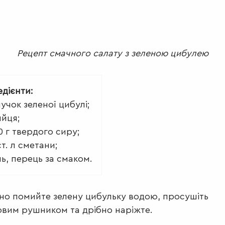
Рецепт смачного салату з зеленою цибулею
едієнти:
пучок зеленої цибулі;
яйця;
0 г твердого сиру;
ст. л сметани;
ль, перець за смаком.
но помийте зелену цибульку водою, просушіть
вим рушником та дрібно наріжте.