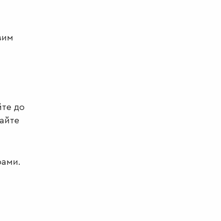
вим
йте до
вайте
рами.