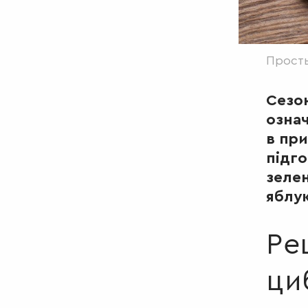
Просты
Сезон
означ
в при
підго
зелен
яблук
Ре
ци