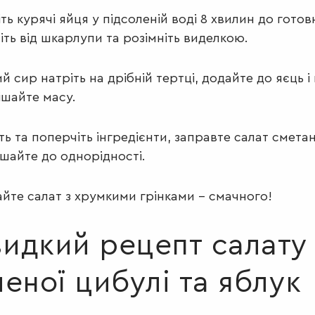
іть курячі яйця у підсоленій воді 8 хвилин до готов
іть від шкарлупи та розімніть виделкою.
й сир натріть на дрібній тертці, додайте до яєць і
ішайте масу.
ть та поперчіть інгредієнти, заправте салат смета
шайте до однорідності.
йте салат з хрумкими грінками – смачного!
идкий рецепт салату 
леної цибулі та яблук