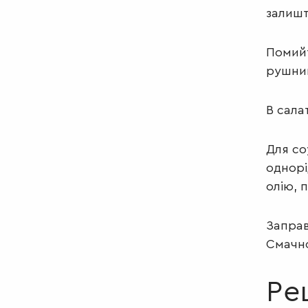
залишт
Помийт
рушник
В сала
Для со
однорі
олію, 
Заправ
Смачн
Ре