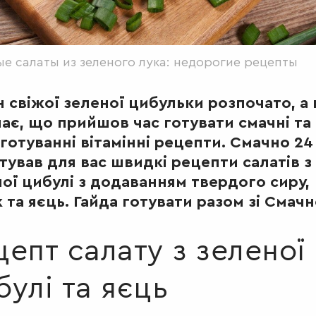
е салаты из зеленого лука: недорогие рецепты
 свіжої зеленої цибульки розпочато, а 
ає, що прийшов час готувати смачні та 
готуванні вітамінні рецепти. Смачно 24
тував для вас швидкі рецепти салатів з
ої цибулі з додаванням твердого сиру,
 та яєць. Гайда готувати разом зі Смачн
цепт салату з зеленої
булі та яєць