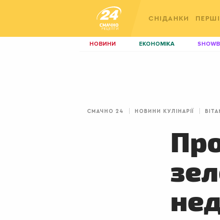
СНІДАНКИ
ПЕРШІ
НОВИНИ
ЕКОНОМІКА
SHOWB
КИЇВ
ЛЬВІВ
НЕРУХОМІСТЬ
ЗБІРНА
ДИЗАЙН
ПОКЕР
СМАЧНО 24
НОВИНИ КУЛІНАРІЇ
ВІТА
КРАСА
КІНО
Про
зел
нед