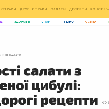
 СТРАВИ
ДРУГІ СТРАВИ
САЛАТИ
ДЕСЕРТИ
КОНСЕРВ
IZ
ЗДОРОВ'Я
СПОРТ
ТЕХНО
ОСВІТА
ДІМ
ІДЕЇ
АГРО
І
АКТИВ
КОРИСНО
РОЗВАГИ
G
AUTO
СІМ'Я
LIKAR
Н
МІННІ САЛАТИ
LIFESTYLE
FASHION
ТРАДИЦІЇ
P
сті салати з
еної цибулі:
орогі рецепти