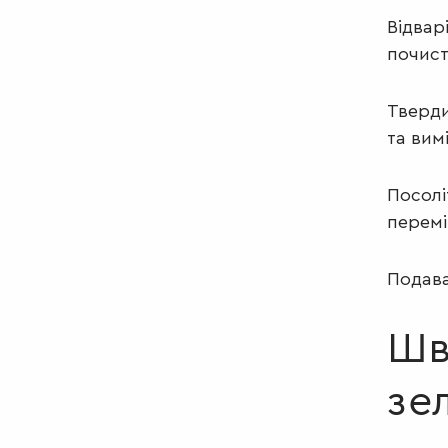
Відвар
почист
Тверди
та вим
Посолі
перемі
Подава
Шв
зе