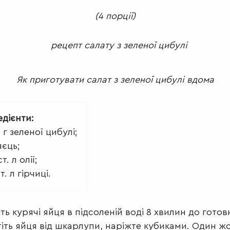
(4 порції)
Як приготувати салат з зеленої цибулі вдома
едієнти:
0 г зеленої цибулі;
яєць;
т. л олії;
т. л гірчиці.
іть курячі яйця в підсоленій воді 8 хвилин до готов
іть яйця від шкарлупи, наріжте кубиками. Один ж