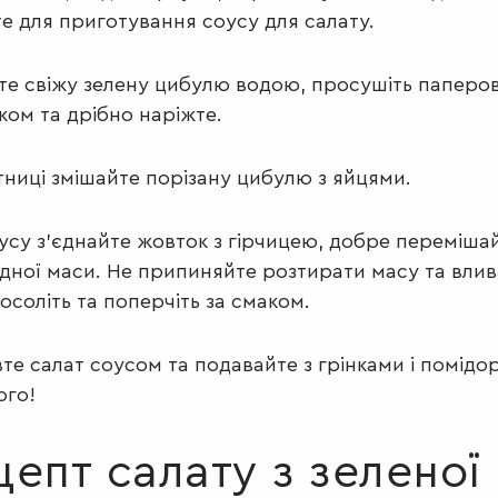
е для приготування соусу для салату.
е свіжу зелену цибулю водою, просушіть паперо
ом та дрібно наріжте.
тниці змішайте порізану цибулю з яйцями.
усу з'єднайте жовток з гірчицею, добре переміша
дної маси. Не припиняйте розтирати масу та вли
посоліть та поперчіть за смаком.
те салат соусом та подавайте з грінками і помідо
ого!
цепт салату з зеленої