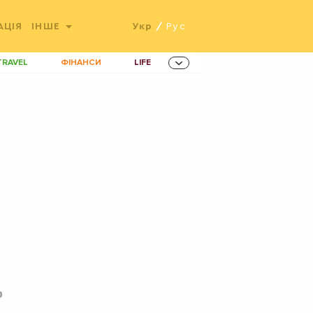
АЦІЯ
ІНШЕ
Укр
/
Рус
TRAVEL
ФІНАНСИ
LIFE
ННОВАЦІЇ
MEN
AMES
ІНВЕСТИЦІЇ
ОВИНИ ЗДОРОВ'Я
РАДІО
ETS
0