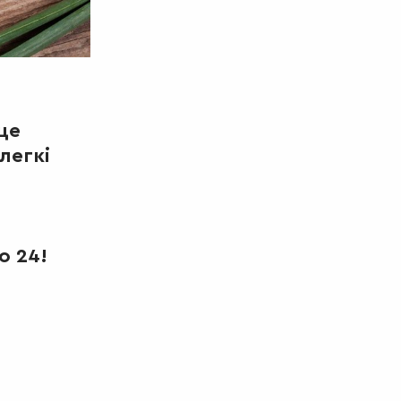
це
легкі
о 24!