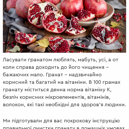
РАДІО
КРАСА
КІНО
LIFESTYLE
FASHION
ТРАДИЦІЇ
PETS
Ласувати гранатом люблять, мабуть, усі, а от
коли справа доходить до його чищення –
бажаючих мало. Гранат – надзвичайно
корисний та багатий на вітаміни. В 100 грамах
гранату міститься денна норма вітаміну К,
безліч корисних мікроелементів, вітамінів,
волокон, які такі необхідні для здоров’я людини.
Ми підготували для вас покрокову інструкцію
правильної очистки гранату в домашніх умовах.