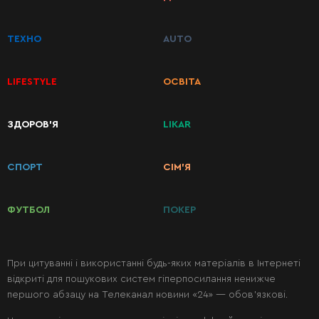
ТЕХНО
AUTO
LIFESTYLE
ОСВІТА
КАТЕГОРІЇ
ЗДОРОВ’Я
LIKAR
РЕЦЕПТІВ
СПОРТ
СІМ’Я
Сніданки
ФУТБОЛ
ПОКЕР
Перші
страви
При цитуванні і використанні будь-яких матеріалів в Інтернеті
відкриті для пошукових систем гіперпосилання ненижче
Другі
першого абзацу на Телеканал новини «24» — обов’язкові.
страви