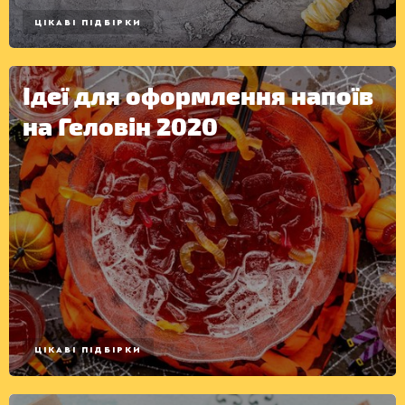
ЦІКАВІ ПІДБІРКИ
Ідеї для оформлення напоїв
на Геловін 2020
ЦІКАВІ ПІДБІРКИ