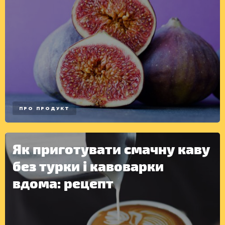
ПРО ПРОДУКТ
Як приготувати смачну каву
без турки і кавоварки
вдома: рецепт