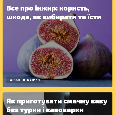
Все про інжир: користь,
КОНСЕРВАЦІЯ
шкода, як вибирати та їсти
ЦІКАВІ ПІДБІРКИ
Як приготувати смачну каву
без турки і кавоварки