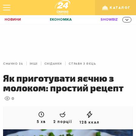
КАТАЛОГ
НОВИНИ
ЕКОНОМІКА
SHOWBIZ
ЗДОРОВ'Я
СПОРТ
ТЕХНО
/
Рус
Укр
ОСВІТА
TRAVEL
ФІНАНСИ
LIFE
КИЇВ
ЛЬВІВ
СНІДАНКИ
СМАЧНО 24
ІНШІ
СНІДАНКИ
СТРАВИ З ЯЄЦЬ
ДІМ
ІДЕЇ
АГРО
Як приготувати яєчню з
ІННОВАЦІЇ
MEN
НЕРУХОМІСТЬ
молоком: простий рецепт
ЗБІРНА
АКТИВ
КОРИСНО
0
РОЗВАГИ
GAMES
ІНВЕСТИЦІЇ
ДИЗАЙН
ПОКЕР
AUTO
5 хв
2 порції
128 ккал
СІМ'Я
LIKAR
НОВИНИ ЗДОРОВ'Я