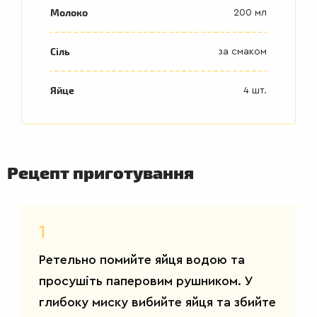
Молоко
200 мл
Сіль
за смаком
Яйце
4 шт.
Рецепт приготування
1
Ретельно помийте яйця водою та
просушіть паперовим рушником. У
ДРУГІ
СТРАВИ
глибоку миску вибийте яйця та збийте