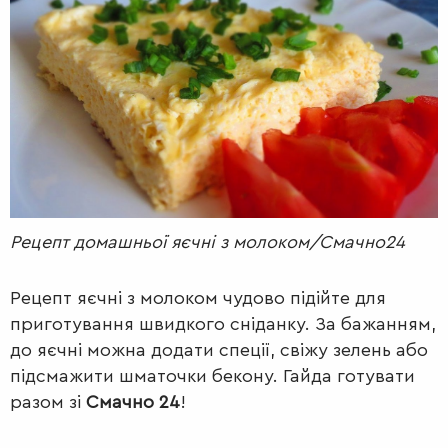
РАДІО
КРАСА
КІНО
LIFESTYLE
FASHION
ТРАДИЦІЇ
PETS
Рецепт домашньої яєчні з молоком/Смачно24
Рецепт яєчні з молоком чудово підійте для
приготування швидкого сніданку. За бажанням,
до яєчні можна додати спеції, свіжу зелень або
підсмажити шматочки бекону. Гайда готувати
разом зі
Смачно 24
!