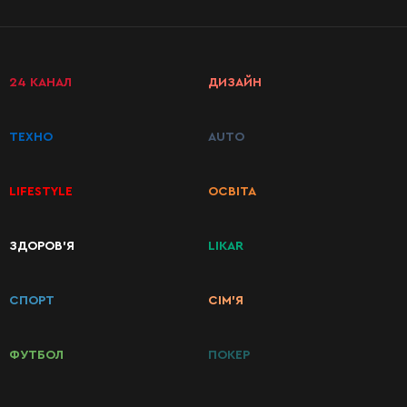
24 КАНАЛ
ДИЗАЙН
ТЕХНО
AUTO
LIFESTYLE
ОСВІТА
КАТЕГОРІЇ
ЗДОРОВ’Я
LIKAR
РЕЦЕПТІВ
СПОРТ
СІМ’Я
Сніданки
ФУТБОЛ
ПОКЕР
Перші
страви