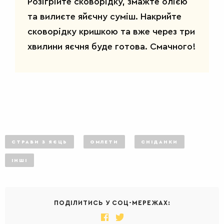
Розігрійте сковорідку, змажте олією
та вилиєте яйєчну суміш. Накрийте
сковорідку кришкою та вже через три
хвилини яєчня буде готова. Смачного!
САЛАТИ
СТРАВИ З ЯЄЦЬ
ОМЛЕТИ
СНІДАНКИ
ІНШІ
ПОДІЛИТИСЬ У СОЦ-МЕРЕЖАХ: