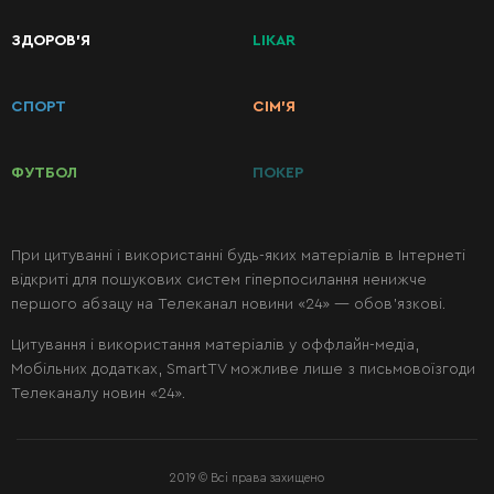
Другі
ЗДОРОВ’Я
LIKAR
страви
СПОРТ
СІМ’Я
Салати
ФУТБОЛ
ПОКЕР
Десерти
При цитуванні і використанні будь-яких матеріалів в Інтернеті
Консервація
відкриті для пошукових систем гіперпосилання ненижче
першого абзацу на Телеканал новини «24» — обов’язкові.
Цитування і використання матеріалів у оффлайн-медіа,
Мобільних додатках, SmartTV можливе лише з письмовоїзгоди
24
Телеканалу новин «24».
ТЕХНО
LIFESTYLE
ЗДОРОВ’Я
СПОРТ
ДИЗАЙН
АФІША
AUTO
ОСВІТА
LIKAR
СІМ’Я
ПОКЕР
КАНАЛ
2019 © Всі права захищено