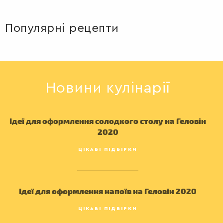
ПЕРШІ
РАДІО
КРАСА
КІНО
СТРАВИ
LIFESTYLE
FASHION
ТРАДИЦІЇ
Популярні рецепти
PETS
Новини кулінарії
Ідеї для оформлення солодкого столу на Геловін
2020
ДРУГІ
СТРАВИ
ЦІКАВІ ПІДБІРКИ
Ідеї для оформлення напоїв на Геловін 2020
ЦІКАВІ ПІДБІРКИ