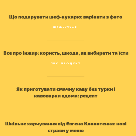
Що подарувати шеф-кухарю: варіанти з фото
САЛАТИ
ШЕФ-КУХАРІ
Все про інжир: користь, шкода, як вибирати та їсти
ПРО ПРОДУКТ
Як приготувати смачну каву без турки і
кавоварки вдома: рецепт
ДЕСЕРТИ
Шкільне харчування від Євгена Клопотенка: нові
страви у меню