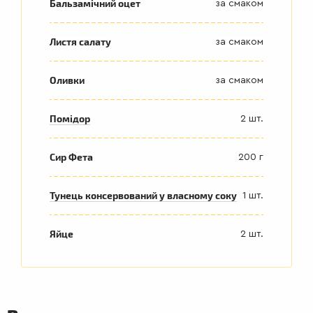
Бальзамічний оцет
за смаком
Листя салату
за смаком
Оливки
за смаком
Помідор
2 шт.
Сир Фета
200 г
Тунець консервований у власному соку
1 шт.
Яйце
2 шт.
ДРУГІ
СТРАВИ