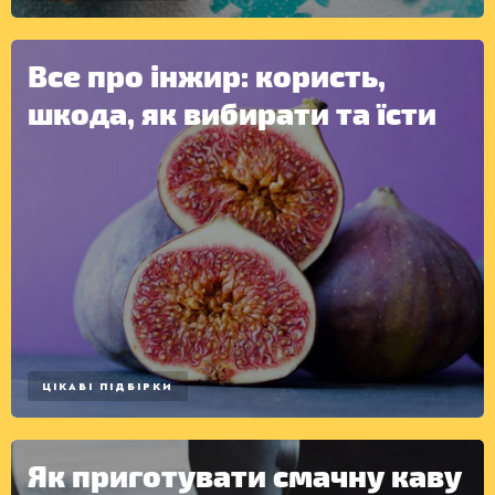
Все про інжир: користь,
КОНСЕРВАЦІЯ
шкода, як вибирати та їсти
ЦІКАВІ ПІДБІРКИ
Як приготувати смачну каву