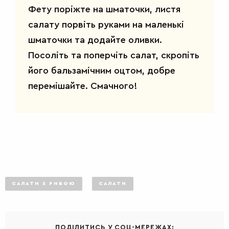
Фету поріжте на шматочки, листя
салату порвіть руками на маленькі
шматочки та додайте оливки.
Посоліть та поперчіть салат, скропіть
його бальзамічним оцтом, добре
перемішайте. Смачного!
САЛАТИ
САЛАТИ З РИБОЮ
САЛАТИ
ПОДІЛИТИСЬ У СОЦ-МЕРЕЖАХ: