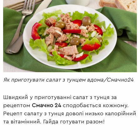
РАДІО
КРАСА
КІНО
LIFESTYLE
FASHION
ТРАДИЦІЇ
PETS
Як приготувати салат з тунцем вдома/Смачно24
Швидкий у приготуванні салат з тунця за
рецептом
Смачно 24
сподобається кожному.
Рецепт салату з тунця доволі низько калорійний
та вітамінний. Гайда готувати разом!