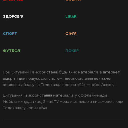
КАТЕГОРІЇ
ЗДОРОВ’Я
LIKAR
РЕЦЕПТІВ
СПОРТ
СІМ’Я
Сніданки
ФУТБОЛ
ПОКЕР
Перші
страви
При цитуванні і використанні будь-яких матеріалів в Інтернеті
відкриті для пошукових систем гіперпосилання ненижче
Другі
першого абзацу на Телеканал новини «24» — обов’язкові.
страви
Цитування і використання матеріалів у оффлайн-медіа,
Мобільних додатках, SmartTV можливе лише з письмовоїзгоди
Салати
Телеканалу новин «24».
Десерти