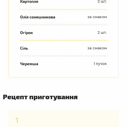
Картопля
2 шт.
Олія соняшникова
за смаком
Огірок
2 шт.
Сіль
за смаком
Черемша
1 пучок
Рецепт приготування
1