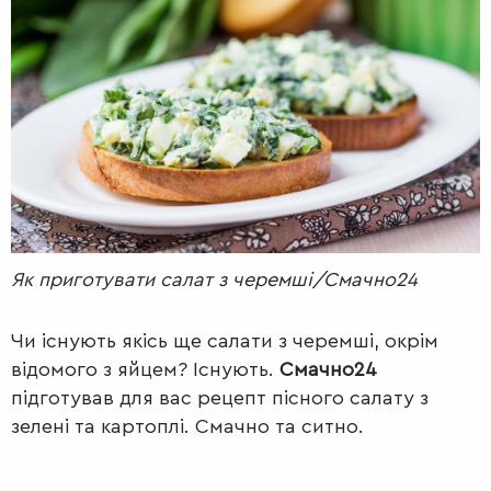
РАДІО
КРАСА
КІНО
LIFESTYLE
FASHION
ТРАДИЦІЇ
PETS
Як приготувати салат з черемші/Смачно24
Чи існують якісь ще салати з черемші, окрім
відомого з яйцем? Існують.
Смачно24
підготував для вас рецепт пісного салату з
зелені та картоплі. Смачно та ситно.