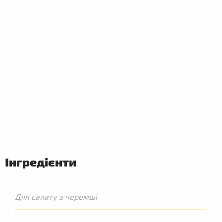
ПЕРШІ
СТРАВИ
Інгредієнти
Для салату з черемші