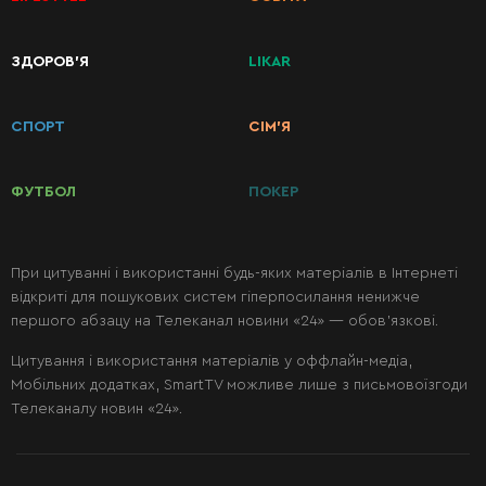
КАТЕГОРІЇ
ЗДОРОВ’Я
LIKAR
РЕЦЕПТІВ
СПОРТ
СІМ’Я
Сніданки
ФУТБОЛ
ПОКЕР
Перші
страви
При цитуванні і використанні будь-яких матеріалів в Інтернеті
відкриті для пошукових систем гіперпосилання ненижче
Другі
першого абзацу на Телеканал новини «24» — обов’язкові.
страви
Цитування і використання матеріалів у оффлайн-медіа,
Мобільних додатках, SmartTV можливе лише з письмовоїзгоди
Салати
Телеканалу новин «24».
Десерти