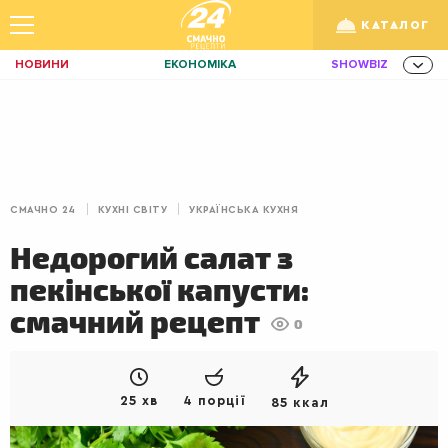
КАТАЛОГ
НОВИНИ
ЕКОНОМІКА
SHOWBIZ
ЗДОРОВ'Я
СПОРТ
ТЕХНО
/
Рус
Укр
ОСВІТА
TRAVEL
ФІНАНСИ
LIFE
КИЇВ
ЛЬВІВ
СНІДАНКИ
СМАЧНО 24
КУХНІ СВІТУ
УКРАЇНСЬКА КУХНЯ
ДІМ
ІДЕЇ
АГРО
Недорогий салат з
ІННОВАЦІЇ
MEN
НЕРУХОМІСТЬ
пекінської капусти:
ЗБІРНА
АКТИВ
КОРИСНО
смачний рецепт
0
РОЗВАГИ
GAMES
ІНВЕСТИЦІЇ
ДИЗАЙН
ПОКЕР
AUTO
25 хв
4 порції
85 ккал
СІМ'Я
LIKAR
НОВИНИ ЗДОРОВ'Я