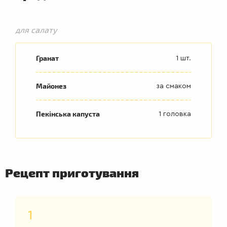
для салату
Гранат
1 шт.
Майонез
за смаком
Пекінська капуста
1 головка
Рецепт приготування
1