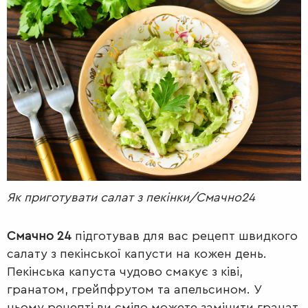
РАДІО
КРАСА
КІНО
LIFESTYLE
FASHION
ТРАДИЦІЇ
PETS
Як приготувати салат з пекінки/Смачно24
Смачно 24
підготував для вас рецепт швидкого
салату з пекінської капусти на кожен день.
Пекінська капуста чудово смакує з ківі,
гранатом, грейпфрутом та апельсином. У
цьому рецепті ви сміло можете замінити гранат