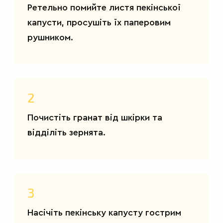
Ретельно помийте листя пекінської
ДРУГІ
СТРАВИ
капусти, просушіть їх паперовим
рушником.
2
Почистіть гранат від шкірки та
відділіть зернята.
3
Насічіть пекінську капусту гострим