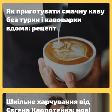
Як приготувати смачну каву
без турки і кавоварки
вдома: рецепт
Шкільне харчування від
Євгена Клопотенка: нові
ІНШЕ