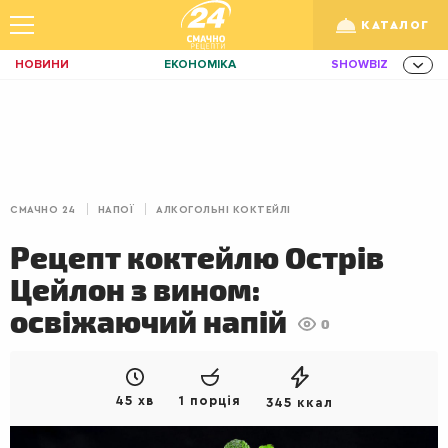
КАТАЛОГ
НОВИНИ
ЕКОНОМІКА
SHOWBIZ
ЗДОРОВ'Я
СПОРТ
ТЕХНО
/
Рус
Укр
ОСВІТА
TRAVEL
ФІНАНСИ
LIFE
КИЇВ
ЛЬВІВ
СНІДАНКИ
СМАЧНО 24
НАПОЇ
АЛКОГОЛЬНІ КОКТЕЙЛІ
ДІМ
ІДЕЇ
АГРО
Рецепт коктейлю Острів
ІННОВАЦІЇ
MEN
НЕРУХОМІСТЬ
Цейлон з вином:
ЗБІРНА
АКТИВ
КОРИСНО
освіжаючий напій
0
РОЗВАГИ
GAMES
ІНВЕСТИЦІЇ
ДИЗАЙН
ПОКЕР
AUTO
45 хв
1 порція
345 ккал
СІМ'Я
LIKAR
НОВИНИ ЗДОРОВ'Я