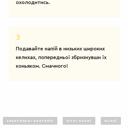
охолодитись.
3
Подавайте напій в низьких широких
келихах, попередньої збризнувши їх
коньяком. Смачного!
САЛАТИ
АЛКОГОЛЬНІ КОКТЕЙЛІ
ЛІТНІ НАПОЇ
НАПОЇ