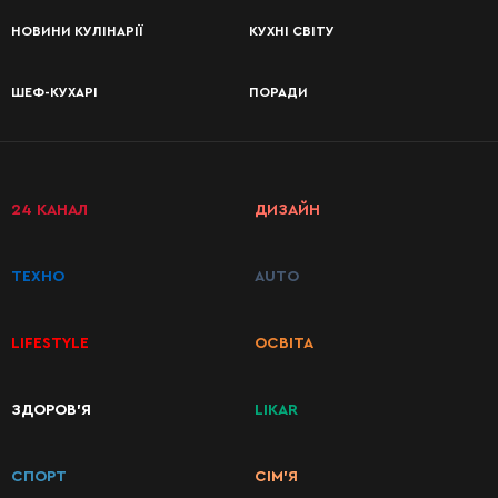
НОВИНИ КУЛІНАРІЇ
КУХНІ СВІТУ
ШЕФ-КУХАРІ
ПОРАДИ
24 КАНАЛ
ДИЗАЙН
ТЕХНО
AUTO
LIFESTYLE
ОСВІТА
КАТЕГОРІЇ
ЗДОРОВ’Я
LIKAR
РЕЦЕПТІВ
СПОРТ
СІМ’Я
Сніданки