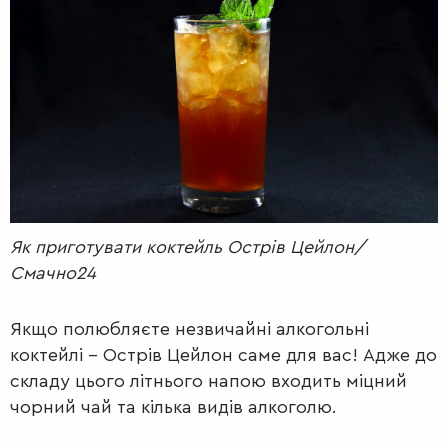
РАДІО
КРАСА
КІНО
LIFESTYLE
FASHION
ТРАДИЦІЇ
PETS
Як приготувати коктейль Острів Цейлон/
Смачно24
Якщо полюбляєте незвичайні алкогольні
коктейлі – Острів Цейлон саме для вас! Адже до
складу цього літнього напою входить міцний
чорний чай та кілька видів алкоголю.