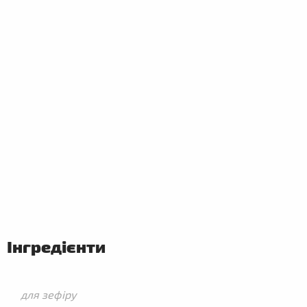
ПЕРШІ
СТРАВИ
Інгредієнти
для зефіру