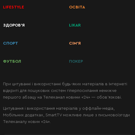
LIFESTYLE
ОСВІТА
КАТЕГОРІЇ
ЗДОРОВ’Я
LIKAR
РЕЦЕПТІВ
СПОРТ
СІМ’Я
Сніданки
ФУТБОЛ
ПОКЕР
Перші
страви
При цитуванні і використанні будь-яких матеріалів в Інтернеті
відкриті для пошукових систем гіперпосилання ненижче
Другі
першого абзацу на Телеканал новини «24» — обов’язкові.
страви
Цитування і використання матеріалів у оффлайн-медіа,
Мобільних додатках, SmartTV можливе лише з письмовоїзгоди
Салати
Телеканалу новин «24».