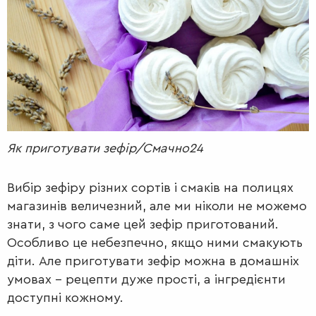
РАДІО
КРАСА
КІНО
LIFESTYLE
FASHION
ТРАДИЦІЇ
PETS
Як приготувати зефір/Смачно24
Вибір зефіру різних сортів і смаків на полицях
магазинів величезний, але ми ніколи не можемо
знати, з чого саме цей зефір приготований.
Особливо це небезпечно, якщо ними смакують
діти. Але приготувати зефір можна в домашніх
умовах – рецепти дуже прості, а інгредієнти
доступні кожному.