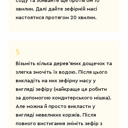
соду та збивайте ще протягом 10
хвилин. Далі дайте зефірній масі
настоятися протягом 20 хвилин.
5
Візьміть кілька дерев'яних дощечок та
злегка змочіть їх водою. Після цього
викладіть на них зефірну масу у
вигляді зефіру (найкраще це робити
САЛАТИ
за допомогою кондитерського мішка).
Але можна й просто викласти у
вигляді невеликих коржів. Після
повного вистигання зніміть зефір з