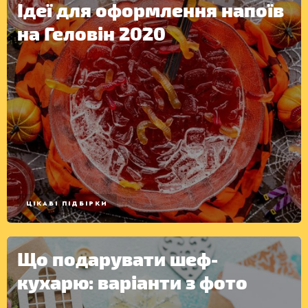
Ідеї для оформлення напоїв
на Геловін 2020
ЦІКАВІ ПІДБІРКИ
Що подарувати шеф-
кухарю: варіанти з фото
КОНСЕРВАЦІЯ