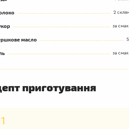
олоко
2 скля
укор
за сма
ершкове масло
5
ль
за сма
цепт приготування
1