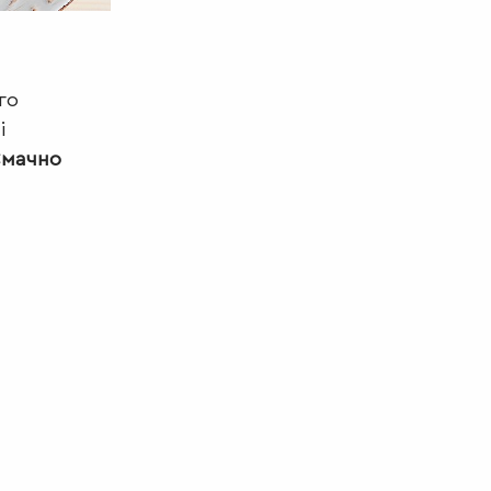
го
і
мачно