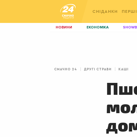
СНІДАНКИ
ПЕРШІ
НОВИНИ
ЕКОНОМІКА
SHOWB
КИЇВ
ЛЬВІВ
НЕРУХОМІСТЬ
ЗБІРНА
ДИЗАЙН
ПОКЕР
СМАЧНО 24
ДРУГІ СТРАВИ
КАШІ
КРАСА
КІНО
Пшо
мол
до