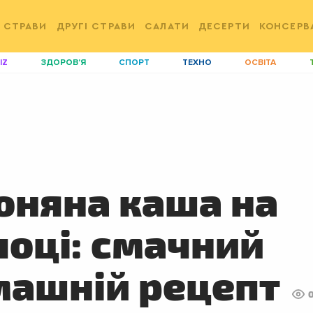
 СТРАВИ
ДРУГІ СТРАВИ
САЛАТИ
ДЕСЕРТИ
КОНСЕРВ
IZ
ЗДОРОВ'Я
СПОРТ
ТЕХНО
ОСВІТА
ДІМ
ІДЕЇ
АГРО
І
АКТИВ
КОРИСНО
РОЗВАГИ
G
AUTO
СІМ'Я
LIKAR
Н
LIFESTYLE
FASHION
ТРАДИЦІЇ
P
няна каша на
оці: смачний
машній рецепт