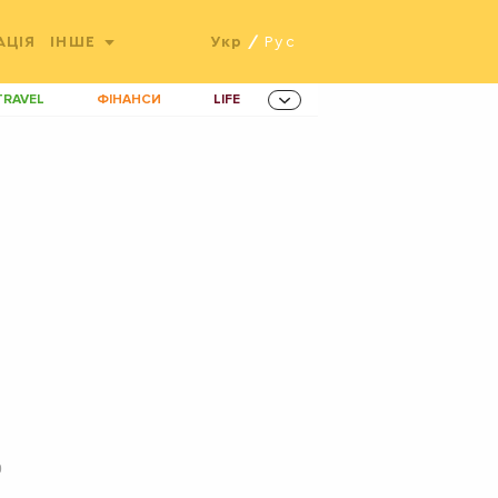
АЦІЯ
ІНШЕ
Укр
/
Рус
TRAVEL
ФІНАНСИ
LIFE
ННОВАЦІЇ
MEN
AMES
ІНВЕСТИЦІЇ
ОВИНИ ЗДОРОВ'Я
РАДІО
ETS
0