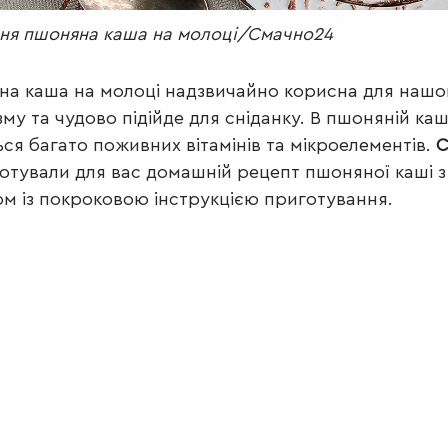
я пшоняна каша на молоці/Смачно24
а каша на молоці надзвичайно корисна для нашо
зму та чудово підійде для сніданку. В пшоняній каш
ься багато поживних вітамінів та мікроелементів.
С
отували для вас домашній рецепт пшоняної каші з
м із покроковою інструкцією приготування.