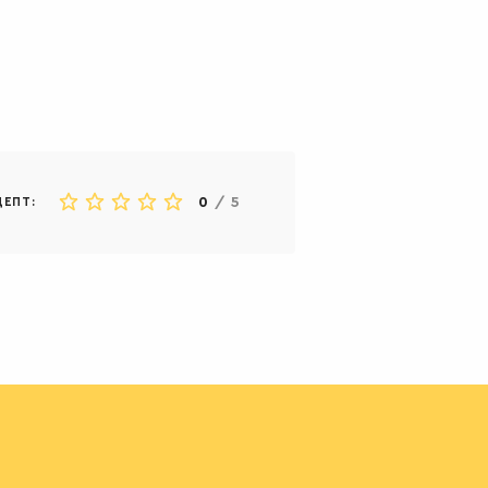
0
/
5
ЦЕПТ: