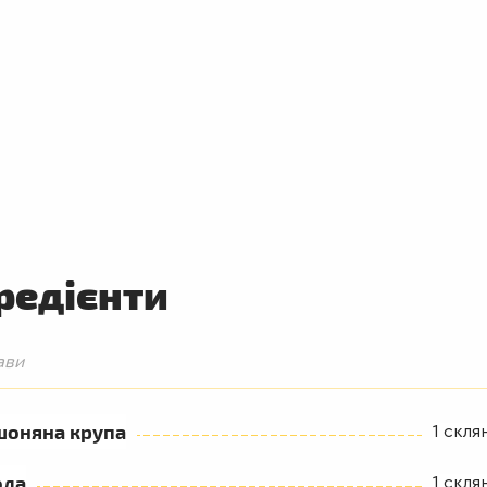
редієнти
ави
шоняна крупа
1 скля
ода
1 скля