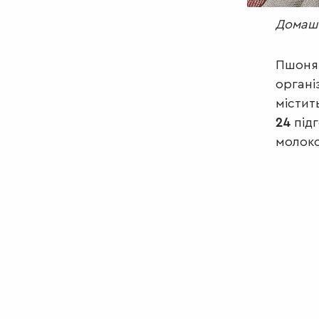
Домашн
Пшонян
органі
містит
24
підг
молоко