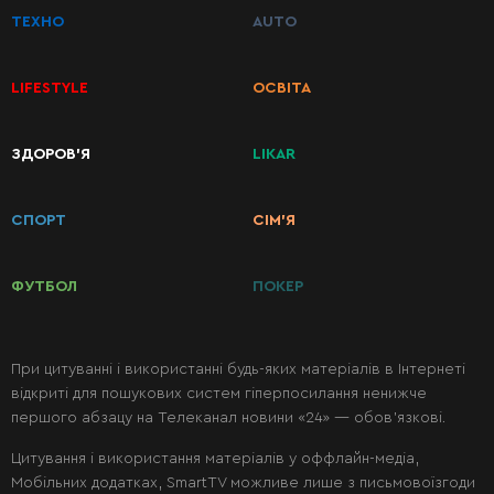
ТЕХНО
AUTO
Перші
страви
LIFESTYLE
ОСВІТА
Другі
ЗДОРОВ’Я
LIKAR
страви
СПОРТ
СІМ’Я
Салати
ФУТБОЛ
ПОКЕР
Десерти
При цитуванні і використанні будь-яких матеріалів в Інтернеті
Консервація
відкриті для пошукових систем гіперпосилання ненижче
першого абзацу на Телеканал новини «24» — обов’язкові.
Цитування і використання матеріалів у оффлайн-медіа,
Мобільних додатках, SmartTV можливе лише з письмовоїзгоди