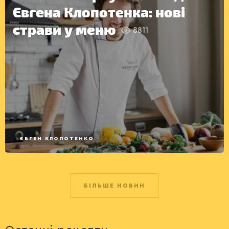
Євгена Клопотенка: нові
страви у меню
8811
ЄВГЕН КЛОПОТЕНКО
ІНШЕ
БІЛЬШЕ НОВИН