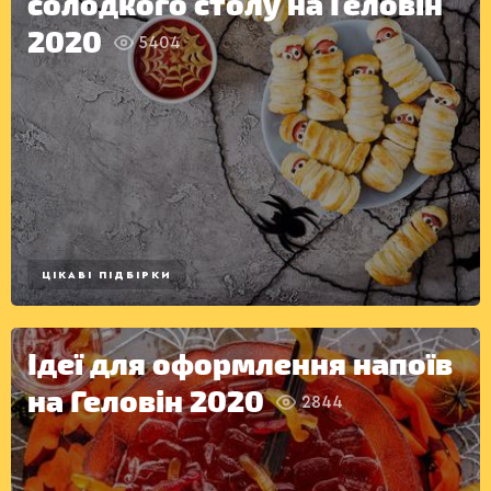
солодкого столу на Геловін
РАДІО
КРАСА
КІНО
2020
5404
LIFESTYLE
FASHION
ТРАДИЦІЇ
PETS
ПЕРШІ
СТРАВИ
ЦІКАВІ ПІДБІРКИ
Ідеї для оформлення напоїв
на Геловін 2020
2844