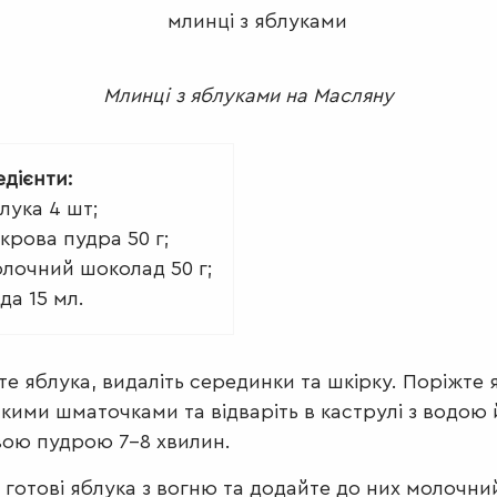
Млинці з яблуками на Масляну
едієнти:
лука 4 шт;
крова пудра 50 г;
лочний шоколад 50 г;
да 15 мл.
е яблука, видаліть серединки та шкірку. Поріжте 
кими шматочками та відваріть в каструлі з водою 
ою пудрою 7-8 хвилин.
ь готові яблука з вогню та додайте до них молочни