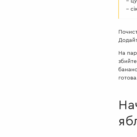
– цук
– сі
Почист
Додайт
На пар
збийте
банано
готова
На
яб