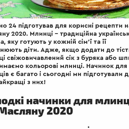
о 24 підготував для корисні рецепти н
ну 2020. Млинці – традиційна українсь
а, яку готують у кожній сім'ї та її
нюють діти. Адже, якщо додати до тіст
і свіжовичавлений сік з буряка або шп
римаємо кольорові млинці. Начинок для
ів є багато і сьогодні ми підготували 
айкращі з них!
одкі начинки для млинц
 Масляну 2020