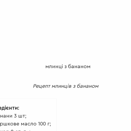
Рецепт млинців з бананом
едієнти:
нани 3 шт;
ршкове масло 100 г;