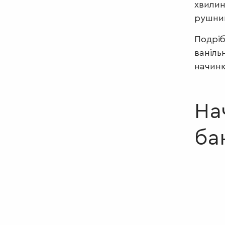
хвилин
рушни
Подріб
ваніль
начинк
На
ба