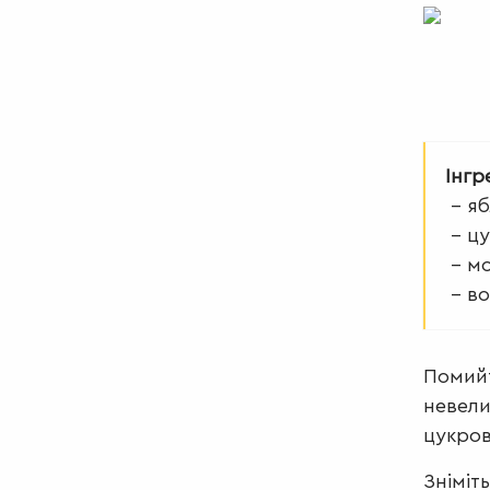
Інгр
– яб
– цу
– мо
– во
Помийт
невели
цукров
Зніміт