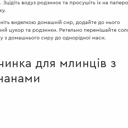
. Зцідіть водуз родзинок та просушіть їх на папер
ку.
ніть виделкою домашній сир, додайте до нього
ний цукор та родзинки. Ретельно перемішайте сол
у з домашнього сиру до однорідної маси.
чинка для млинців з
нанами