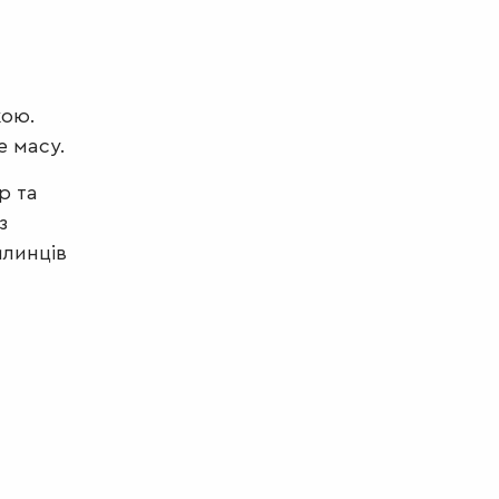
кою.
е масу.
р та
з
млинців