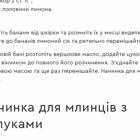
ор 2 ст. л. ;
к половини лимона.
іть банани від шкірки та розмніть їх у мисці видел
е до бананів лимоний сік та ретельно перемішайт
овій бані розтопіть вершкове масло, додайте цуко
 вінчиком до повного його розчинення. З’єднайте 
вою масою та ще раз перемішайте. Начинка для 
.
чинка для млинців з
луками