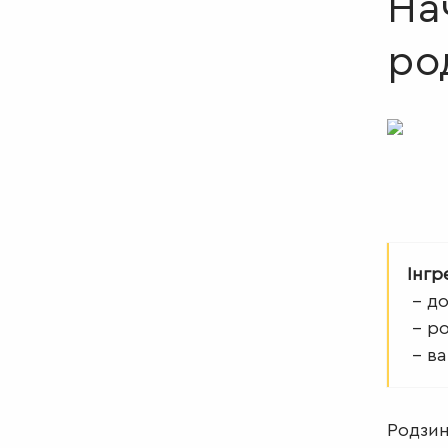
На
ро
Інгр
– до
– ро
– ва
Родзин