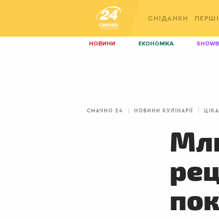
СНІДАНКИ
ПЕРШІ
НОВИНИ
ЕКОНОМІКА
SHOWB
КИЇВ
ЛЬВІВ
НЕРУХОМІСТЬ
ЗБІРНА
ДИЗАЙН
ПОКЕР
СМАЧНО 24
НОВИНИ КУЛІНАРІЇ
ЦІКА
КРАСА
КІНО
Мли
рец
пок