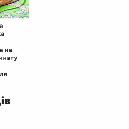
а
ка
а на
инату
для
ів