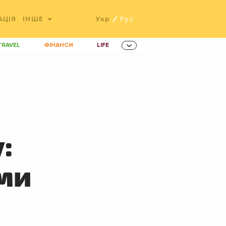
АЦІЯ
ІНШЕ
Укр
/
Рус
TRAVEL
ФІНАНСИ
LIFE
ННОВАЦІЇ
MEN
AMES
ІНВЕСТИЦІЇ
ОВИНИ ЗДОРОВ'Я
РАДІО
ETS
:
ми
0