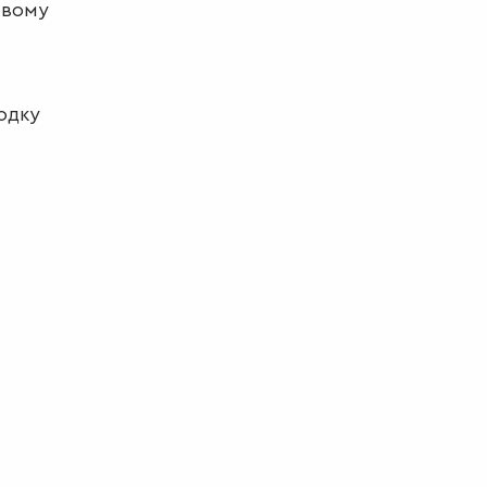
овому
одку