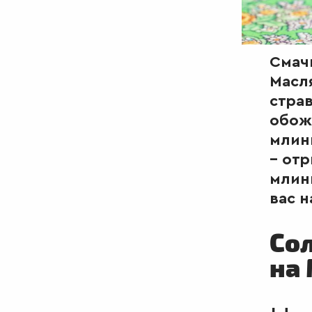
Смачн
Масля
страв
обож
млинц
– от
млинц
вас н
Сол
на