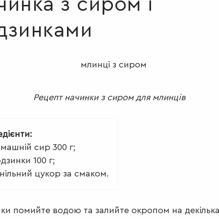
чинка з сиром і
дзинками
Рецепт начинки з сиром для млинців
едієнти:
машній сир 300 г;
дзинки 100 г;
нільний цукор за смаком.
ки помийте водою та залийте окропом на декільк